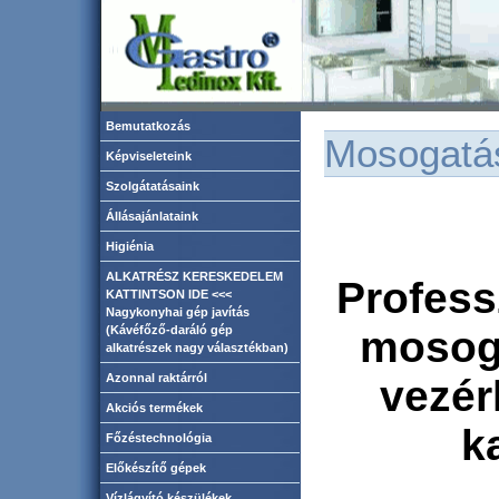
Bemutatkozás
Mosogatá
Képviseleteink
Szolgátatásaink
Állásajánlataink
Higiénia
ALKATRÉSZ KERESKEDELEM
Profess
KATTINTSON IDE <<<
Nagykonyhai gép javítás
(Kávéfőző-daráló gép
mosog
alkatrészek nagy választékban)
Azonnal raktárról
vezérl
Akciós termékek
k
Főzéstechnológia
Előkészítő gépek
Vízlágyító készülékek