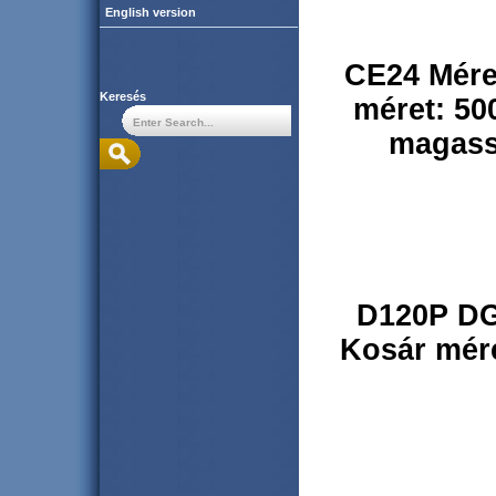
English version
CE24
Mér
Keresés
méret: 50
magass
D120P D
Kosár mére