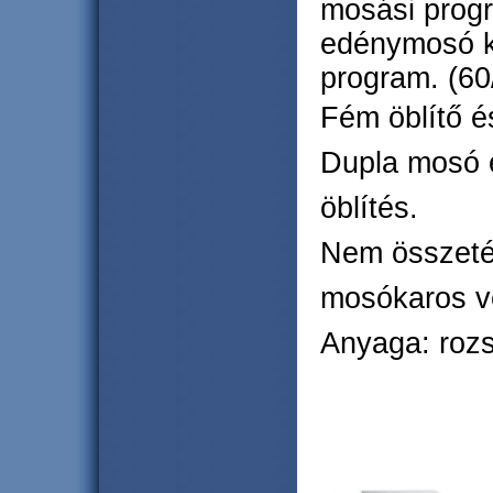
mosási prog
edénymosó ki
program. (6
Fém öblítő é
Dupla mosó és
öblítés.
Nem összeté
mosókaros ve
Anyaga: roz