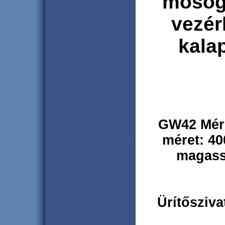
mosog
vezérl
kala
GW42
Mér
méret: 4
magass
Ürítőszivat