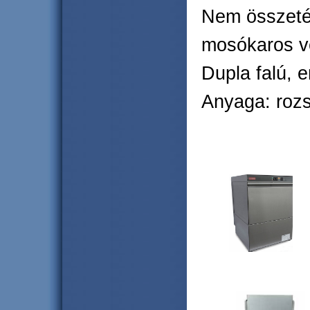
Nem összeté
mosókaros ve
Dupla falú, e
Anyaga: roz