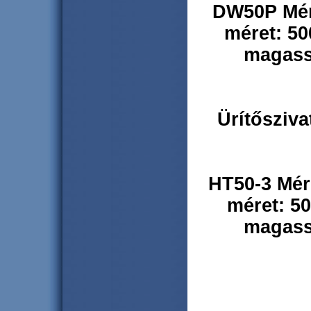
DW50P
Mé
méret: 5
magass
Ürítőszivat
HT50-3
Mér
méret: 5
magass