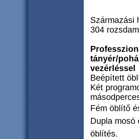
Származási h
304 rozsdam
Professzion
tányér/poh
vezérléssel
Beépített öbl
Két programo
másodperces
Fém öblítő é
Dupla mosó és
öblítés.