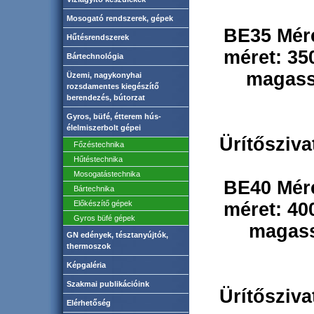
Mosogató rendszerek, gépek
BE35
Mér
Hűtésrendszerek
méret: 3
Bártechnológia
magass
Üzemi, nagykonyhai
rozsdamentes kiegészítő
berendezés, bútorzat
Gyros, büfé, étterem hús-
élelmiszerbolt gépei
Ürítőszivat
Főzéstechnika
Hűtéstechnika
Mosogatástechnika
BE40
Mér
Bártechnika
Előkészítő gépek
méret: 40
Gyros büfé gépek
magass
GN edények, tésztanyújtók,
thermoszok
Képgaléria
Szakmai publikációink
Ürítőszivat
Elérhetőség