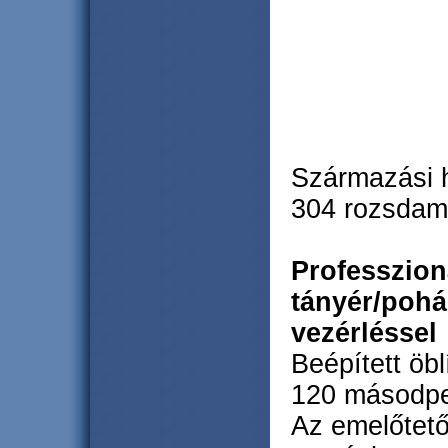
Származási h
304 rozsdam
Professzion
tányér/poh
vezérléssel
Beépített öbl
120 másodpe
Az emelőtetős