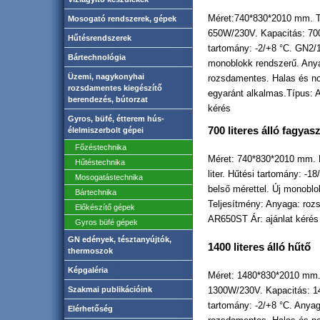
Méret:740*830*2010 mm. T
Mosogató rendszerek, gépek
650W/230V. Kapacitás: 700 
Hűtésrendszerek
tartomány: -2/+8 °C. GN2/1
Bártechnológia
monoblokk rendszerű. Anya
Üzemi, nagykonyhai
rozsdamentes. Halas és n
rozsdamentes kiegészítő
egyaránt alkalmas.Típus: 
berendezés, bútorzat
kérés
Gyros, büfé, étterem hús-
700 literes álló fagyas
élelmiszerbolt gépei
Főzéstechnika
Méret: 740*830*2010 mm. 
Hűtéstechnika
liter. Hűtési tartomány: -1
Mosogatástechnika
belső mérettel. Új monoblo
Bártechnika
Teljesítmény: Anyaga: roz
Előkészítő gépek
AR650ST Ár: ajánlat kérés
Gyros büfé gépek
GN edények, tésztanyújtók,
1400 litere
s álló hűtő
thermoszok
Képgaléria
Méret: 1480*830*2010 mm.
Szakmai publikációink
1300W/230V. Kapacitás: 140
tartomány: -2/+8 °C. Anyaga
Elérhetőség