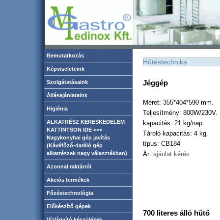
Bemutatkozás
Hűtéstechnika
Képviseleteink
Jéggép
Szolgátatásaink
Állásajánlataink
Méret: 355*404*590 mm.
Higiénia
Teljesítmény: 800W/230V.
ALKATRÉSZ KERESKEDELEM
kapacitás: 21 kg/nap.
KATTINTSON IDE <<<
Tároló kapacitás: 4 kg.
Nagykonyhai gép javítás
típus: CB184
(Kávéfőző-daráló gép
alkatrészek nagy választékban)
Ár:
ajánlat kérés
Azonnal raktárról
Akciós termékek
Főzéstechnológia
Előkészítő gépek
700 literes álló hűtő
Vízlágyító készülékek