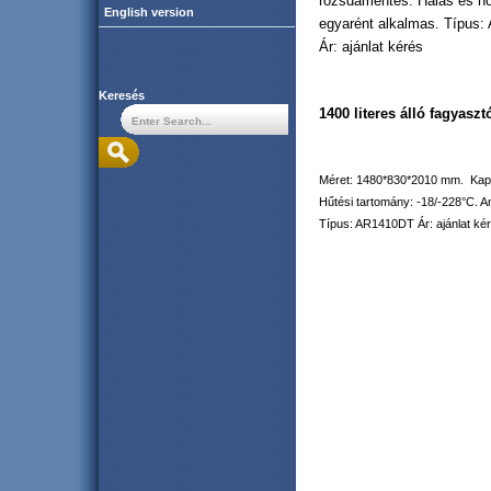
rozsdamentes. Halas és n
English version
egyarént alkalmas. Típus
Ár: ajánlat kérés
Keresés
1400 literes álló fagyaszt
Méret: 1480*830*2010 mm. Kapaci
Hűtési tartomány: -18/-228°C. 
Típus: AR1410DT Ár: ajánlat ké