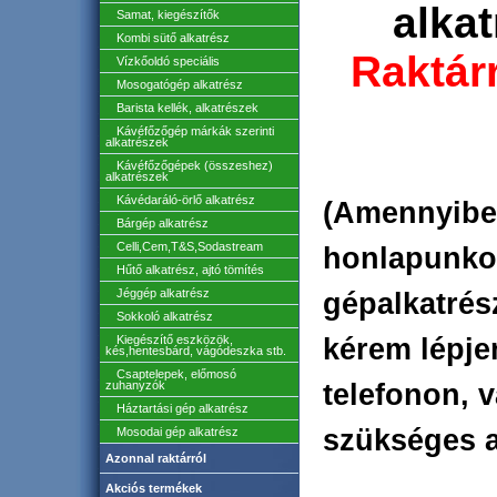
alkat
Samat, kiegészítők
Kombi sütő alkatrész
Raktárr
Vízkőoldó speciális
Mosogatógép alkatrész
Barista kellék, alkatrészek
Kávéfőzőgép márkák szerinti
alkatrészek
Kávéfőzőgépek (összeshez)
alkatrészek
Kávédaráló-örlő alkatrész
(Amennyibe
Bárgép alkatrész
Celli,Cem,T&S,Sodastream
honlapunkon
Hűtő alkatrész, ajtó tömítés
Jéggép alkatrész
gépalkatrés
Sokkoló alkatrész
Kiegészítő eszközök,
kérem lépje
kés,hentesbárd, vágódeszka stb.
Csaptelepek, előmosó
zuhanyzók
telefonon, 
Háztartási gép alkatrész
szükséges a
Mosodai gép alkatrész
Azonnal raktárról
Akciós termékek