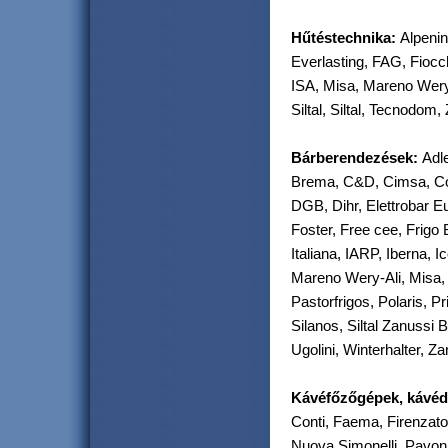
Hűtéstechnika:
Alpenin
Everlasting, FAG, Fiocch
ISA, Misa, Mareno Wery-
Siltal,
Siltal, Tecnodom,
Bárberendezések:
Adle
Brema, C&D, Cimsa, Cof
DGB, Dihr, Elettrobar E
Foster, Free cee, Frigo
Italiana, IARP, Iberna, 
Mareno Wery-Ali, Misa,
Pastorfrigos, Polaris, P
Silanos, Siltal Zanussi 
Ugolini, Winterhalter, Z
Kávéfőzőgépek, kávéd
Conti, Faema, Firenzat
Nuova Simonelli, Pavoni