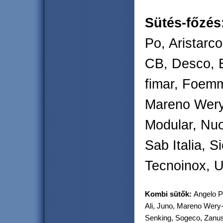
Sütés-főzés
Po, Aristarc
CB, Desco, E
fimar, Foemm
Mareno Wery-
Modular, Nuo
Sab Italia, S
Tecnoinox, U
Kombi sütők:
Angelo P
Ali, Juno, Mareno Wery-
Senking, Sogeco, Zanus