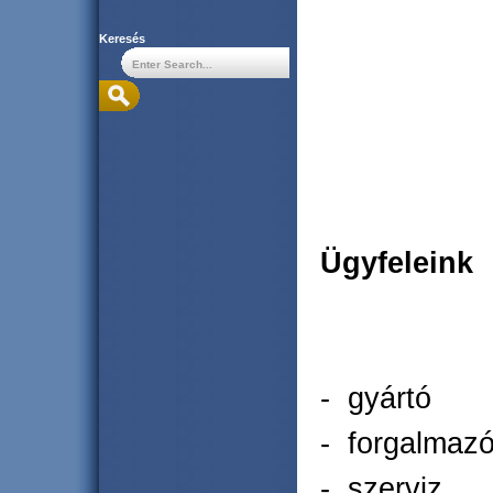
Keresés
Ügyfeleink
- gyártó
- forgalmaz
- szerviz