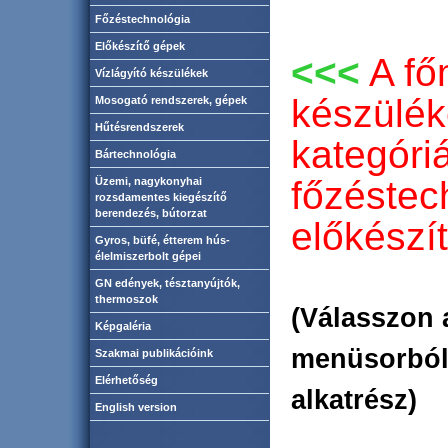
Főzéstechnológia
Előkészítő gépek
<<<
A fő
Vízlágyító készülékek
készülék
Mosogató rendszerek, gépek
Hűtésrendszerek
kategóriá
Bártechnológia
főzéstec
Üzemi, nagykonyhai
rozsdamentes kiegészítő
berendezés, bútorzat
előkészít
Gyros, büfé, étterem hús-
élelmiszerbolt gépei
GN edények, tésztanyújtók,
thermoszok
(Válasszon 
Képgaléria
menüsorból!
Szakmai publikációink
Elérhetőség
alkatrész)
English version