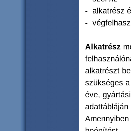
- alkatrész é
- végfelhasz
Alkatrész
me
felhasználó
alkatrészt b
szükséges a 
éve, gyártás
adattábláján
Amennyiben s
beépítést.