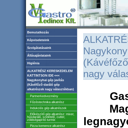
Bemutatkozás
ALKATRÉ
Képviseleteink
Nagykonyh
Szolgátatásaink
Állásajánlataink
(Kávéfőző
Higiénia
nagy vála
ALKATRÉSZ KERESKEDELEM
KATTINTSON IDE <<<
Nagykonyhai gép javítás
(Kávéfőző-daráló gép
alkatrészek nagy választékban)
Gas
Partnerkedvezmény
Főzéstechnika alkatrész
Mag
Indukciós gép alkatrészek
Előkészítő gép alkatrész: mixer,
húsdaráló, szeletelő, cutter,
legnagy
zöldségaprító turmix
Pizza kemence alkatrész