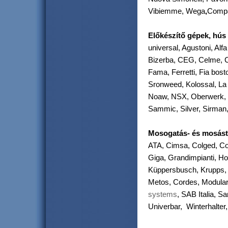
Vibiemme, Wega
,
Comp
Előkészítő gépek, hús 
universal, Agustoni, Al
Bizerba, CEG, Celme, 
Fama, Ferretti, Fia bos
Sronweed, Kolossal, La f
Noaw, NSX, Oberwerk, 
Sammic, Silver, Sirman
Mosogatás- és mosás
ATA, Cimsa, Colged, Co
Giga, Grandimpianti, H
Küppersbusch, Krupps,
Metos, Cordes, Modular
systems
, SAB Italia, S
Univerbar, Winterhalter