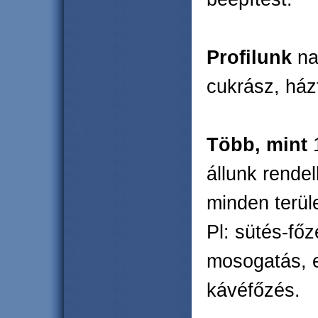
Profilunk
na
cukrász, ház
Több, mint
1
állunk rende
minden terül
Pl: sütés-fő
mosogatás, el
kávéfőzés.