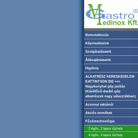
Bemutatkozás
Képviseleteink
Szolgátatásaink
Állásajánlataink
Higiénia
ALKATRÉSZ KERESKEDELEM
KATTINTSON IDE <<<
Nagykonyhai gép javítás
(Kávéfőző-daráló gép
alkatrészek nagy választékban)
Azonnal raktárról
Akciós termékek
Főzéstechnológia
2 égős, 2 lapos tűzhely
4 égős, 4 lapos tűzhely