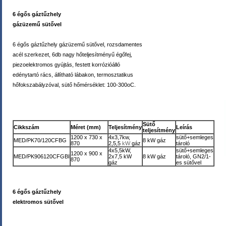
6 égős gáztűzhely
gázüzemű sütővel
6 égős gáztűzhely gázüzemű sütővel, rozsdamentes
acél szerkezet, 6db nagy hőteljesítményű égőfej,
piezoelektromos gyújtás, festett korrózióálló
edénytartó rács, állítható lábakon, termosztatikus
hőfokszabályzóval, sütő hőmérséklet: 100-300oC.
Sütő
Cikkszám
Méret (mm)
Teljesítmény
Leírás
teljesítmény
1200 x 730 x
4x3,7kw,
sütő+semleges
MED/PK70/120CFBG
8 kW gáz
870
2,5,5
kW
gáz
tároló
4x5,5kW,
sütő+semleges
1200 x 900 x
MED/PK906120CFGBI
2x7,5 kW
8 kW gáz
tároló, GN2/1-
870
gáz
es sütővel
6 égős gáztűzhely
elektromos sütővel