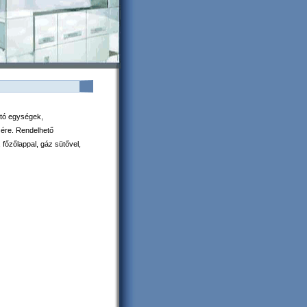
átó egységek,
sére. Rendelhető
, főzőlappal, gáz sütővel,