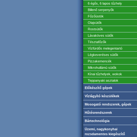
6 égős, 6 lapos tűzhely
Billenő serpenyők
Főzőüstök
Olajsütők
Rostsütők
Lávaköves sütők
Tésztafőzők
Vízfürdős melegentartó
Légkeveréses sütők
Pizzakemencék
Mikrohullámú sütők
Kínai tűzhelyek, wokok
Teppanyaki asztalok
Előkészítő gépek
Vízlágyító készülékek
Mosogató rendszerek, gépek
Hűtésrendszerek
Bártechnológia
Üzemi, nagykonyhai
rozsdamentes kiegészítő