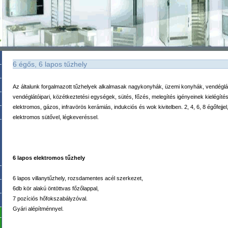
6 égős, 6 lapos tűzhely
Az általunk forgalmazott tűzhelyek alkalmasak nagykonyhák, üzemi konyhák, vendégl
vendéglátóipari, közétkeztetési egységek, sütés, főzés, melegítés igényeinek kielégíté
elektromos, gázos, infravörös kerámiás, indukciós és wok kivitelben. 2, 4, 6, 8 égőfejjel
elektromos sütővel, légkeveréssel.
6 lapos elektromos tűzhely
6 lapos villanytűzhely, rozsdamentes acél szerkezet,
6db kör alakú öntöttvas főzőlappal,
7 pozíciós hőfokszabályzóval.
Gyári alépítménnyel.