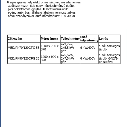
6 égős gáztűzhely elektromos sütővel, rozsdamentes
acél szerkezet, 6db nagy hőteljesítményű égőfej,
piezoelektromos gyújtás, festett korrózióálló
edénytartó rács, állítható lábakon, termosztatikus
hőfokszabályzóval, sütő hőmérséklet: 100-300oC.
Sütő
Cikkszám
Méret (mm)
Teljesítmény
Leírás
teljesítmény
4x3,7kw,
1200 x 730 x
sütő+semleges
MED/PK70/120CFGEBI
2x5,5 kW
6 kW/400V
870
tároló
gáz
4x5,5kW,
sütő+semleges
1200 x 900 x
MED/PK90/120CFGEBI
2x7,5 kW
6 kW/400V
tároló, GN2/1-
870
gáz
es sütővel