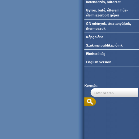
berendezés, bútorzat
Gyros, büfé, étterem hús-
élelmiszerbolt gépei
GN edények, tésztanyújtók,
thermoszok
Képgaléria
Szakmai publikációink
Elérhetőség
English version
Keresés