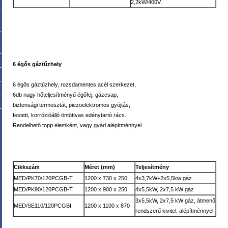
2,2kW/400V.
6 égős gáztűzhely
6 égős gáztűzhely, rozsdamentes acél szerkezet,
6db nagy hőteljesítményű égőfej, gázcsap,
biztonsági termosztát, piezoelektromos gyújtás,
festett, korrózióálló öntöttvas edénytartó rács.
Rendelhető topp elemként, vagy gyári alépítménnyel.
Cikkszám
Méret (mm)
Teljesítmény
MED/PK70/120PCGB-T
1200 x 730 x 250
4x3,7kW+2x5,5kw gáz
MED/PK90/120PCGB-T
1200 x 900 x 250
4x5,5kW, 2x7,5 kW gáz
3x5,5kW, 2x7,5 kW gáz, átmenő
MED/SE110/120PCGBI
1200 x 1100 x 870
rendszerű kivitel, alépítménnyel.