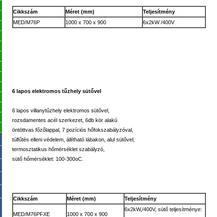
Cikkszám
Méret (mm)
Teljesítmény
MED/M76P
1000 x 700 x 900
6x2kW /400V
6 lapos elektromos tűzhely sütővel
6 lapos villanytűzhely elektromos sütővel,
rozsdamentes acél szerkezet, 6db kör alakú
öntöttvas főzőlappal, 7 pozíciós hőfokszabályzóval,
túlfűtés elleni védelem, állítható lábakon, alul sütővel,
termosztatikus hőmérséklet szabályzó,
sütő hőmérséklet: 100-300oC.
Cikkszám
Méret (mm)
Teljesítmény
6x2kW,/400V, sütő teljesítménye:
MED/M76PFXE
1000 x 700 x 900