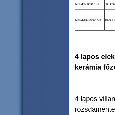
MED/PK90/80PCES-T
800 x 9
MED/SE110/100PCE
1000 x 
4 lapos ele
kerámia főz
4 lapos villa
rozsdamentes