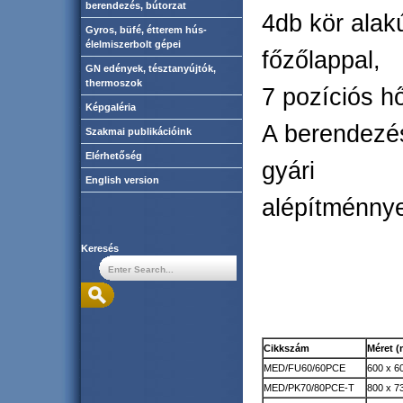
berendezés, bútorzat
4db kör alak
Gyros, büfé, étterem hús-
élelmiszerbolt gépei
főzőlappal,
GN edények, tésztanyújtók,
thermoszok
7 pozíciós h
Képgaléria
A berendezés
Szakmai publikációink
Elérhetőség
gyári
English version
alépítménnye
Keresés
Cikkszám
Méret 
MED/FU60/60PCE
600 x 6
MED/PK70/80PCE-T
800 x 7