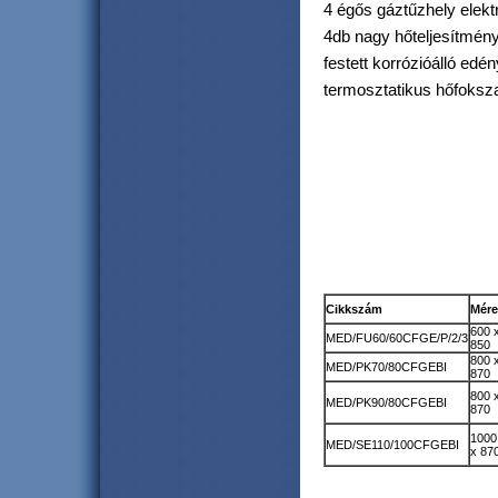
4 égős gáztűzhely elek
4db nagy hőteljesítmény
festett korrózióálló edén
termosztatikus hőfoksz
Cikkszám
Mére
600 
MED/FU60/60CFGE/P/2/3
850
800 
MED/PK70/80CFGEBI
870
800 
MED/PK90/80CFGEBI
870
1000
MED/SE110/100CFGEBI
x 87