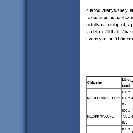
4 lapos villanytűzhely, 
rozsdamentes acél szer
öntöttvas főzőlappal, 7 
védelem, állítható lábak
szabályzó, sűtő hőmérs
Méret
Cikkszám
T
(mm)
600 x
MED/FU60/60CFE/P2/3
600 x
4
850
800 x
MED/PK70/80CFE
730 x
4
870
800 x