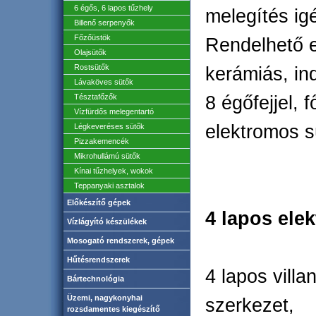
6 égős, 6 lapos tűzhely
melegítés ig
Billenő serpenyők
Főzőüstök
Rendelhető e
Olajsütők
Rostsütők
kerámiás, ind
Lávaköves sütők
Tésztafőzők
8 égőfejjel, 
Vízfürdős melegentartó
elektromos s
Légkeveréses sütők
Pizzakemencék
Mikrohullámú sütők
Kínai tűzhelyek, wokok
Teppanyaki asztalok
Előkészítő gépek
4 lapos ele
Vízlágyító készülékek
Mosogató rendszerek, gépek
Hűtésrendszerek
4 lapos vill
Bártechnológia
Üzemi, nagykonyhai
szerkezet,
rozsdamentes kiegészítő