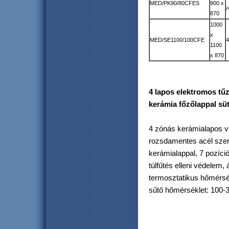
MED/PK90/80CFES
900 x
/
870
1000
x
MED/SE1100/100CFE
1100
x 870
4 lapos elektromos tű
kerámia főzőlappal sü
4 zónás kerámialapos vi
rozsdamentes acél szer
kerámialappal, 7 pozíci
túlfűtés elleni védelem, 
termosztatikus hőmérsé
sűtő hőmérséklet: 100-