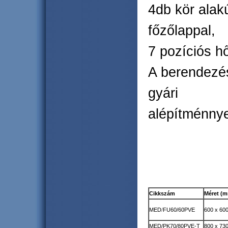
4db kör alak
főzőlappal,
7 pozíciós h
A berendezés
gyári
alépítménnye
Cikkszám
Méret (
MED
/
FU60/60PVE
600 x 600
MED/PK70/80PVE-T
800 x 730