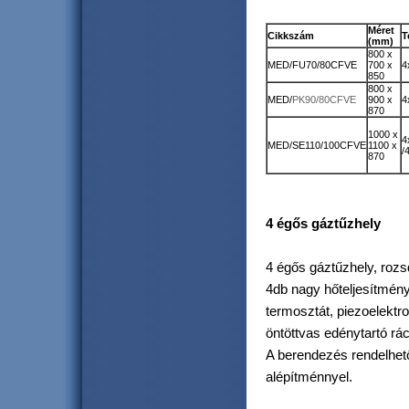
Méret
Cikkszám
T
(mm)
800 x
MED/FU70/80CFVE
700 x
4
850
800 x
MED/
PK90/80CFVE
900 x
4
870
1000 x
4
MED/SE110/100CFVE
1100 x
/
870
4 égős gáztűzhely
4 égős gáztűzhely, roz
4db nagy hőteljesítmény
termosztát, piezoelektro
öntöttvas edénytartó rác
A berendezés rendelhető
alépítménnyel.