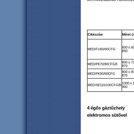
Cikkszám
Méret 
600 x 6
MED/FU60/60CFG
850
800 x 7
MED/PK70/80CFGB
870
800 x 9
MED/PK90/80CFG
870
1000 x 
MED/SE110/100CFGBI
900
4 égős gáztűzhely
elektromos sütővel