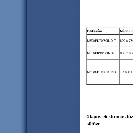
Cikkszám
Méret (
MED/PK70/80IND-T
800 x 73
MED/PK90/80IND-T
800 x 90
MED/SE110/100IND
1000 x 1
4 lapos elektromos tű
sütővel