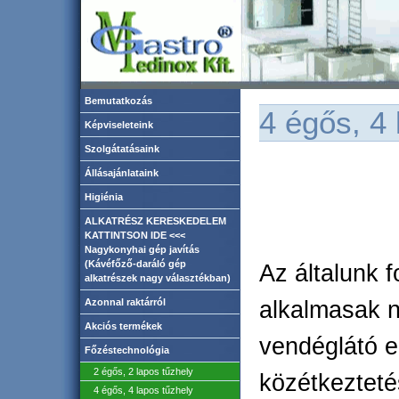
Bemutatkozás
4 égős, 4 
Képviseleteink
Szolgátatásaink
Állásajánlataink
Higiénia
ALKATRÉSZ KERESKEDELEM
KATTINTSON IDE <<<
Nagykonyhai gép javítás
(Kávéfőző-daráló gép
Az általunk 
alkatrészek nagy választékban)
Azonnal raktárról
alkalmasak 
Akciós termékek
vendéglátó e
Főzéstechnológia
2 égős, 2 lapos tűzhely
közétkezteté
4 égős, 4 lapos tűzhely