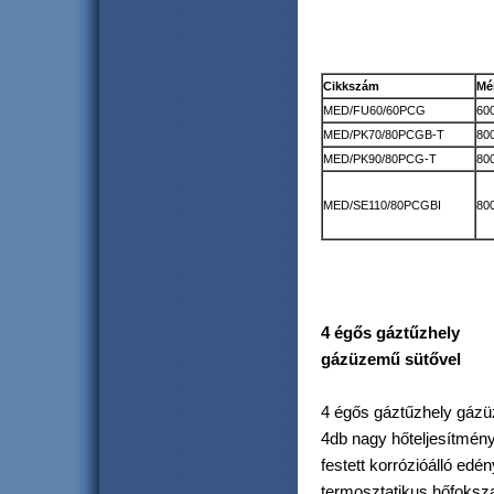
Cikkszám
Mé
MED/FU60/60PCG
600
MED/PK70/80PCGB-T
800
MED/PK90/80PCG-T
800
MED/SE110/80PCGBI
800
4 égős gáztűzhely
gázüzemű sütővel
4 égős gáztűzhely gázü
4db nagy hőteljesítmény
festett korrózióálló edén
termosztatikus hőfoksz