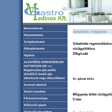
Bemutatkozás
Sótabletta, műgyanta
Képviseleteink
Szolgátatásaink
Sótabletta regenerálá
vízlágyítókhoz
Állásajánlataink
25kg/zsák
Higiénia
ALKATRÉSZ KERESKEDELEM
KATTINTSON IDE <<<
Nagykonyhai gép javítás
(Kávéfőző-daráló gép
alkatrészek nagy választékban)
Ár: ajánlat kérés
Azonnal raktárról
Akciós termékek
Műgyanta töltet vízlágyí
Főzéstechnológia
5 liter
Előkészítő gépek
Vízlágyító készülékek