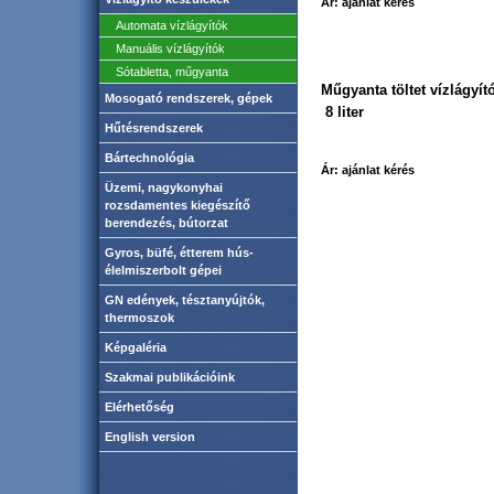
Ár: ajánlat kérés
Automata vízlágyítók
Manuális vízlágyítók
Sótabletta, műgyanta
Műgyanta töltet vízlágyí
Mosogató rendszerek, gépek
8 liter
Hűtésrendszerek
Bártechnológia
Ár: ajánlat kérés
Üzemi, nagykonyhai
rozsdamentes kiegészítő
berendezés, bútorzat
Gyros, büfé, étterem hús-
élelmiszerbolt gépei
GN edények, tésztanyújtók,
thermoszok
Képgaléria
Szakmai publikációink
Elérhetőség
English version