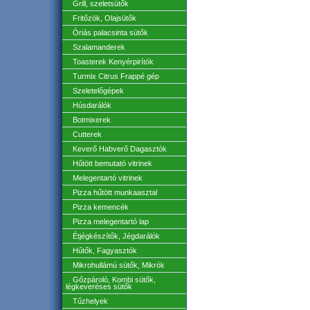
Grill, szeletsütők
Fritőzök, Olajsütők
Óriás palacsinta sütők
Szalamanderek
Toasterek Kenyérpirítók
Turmix Citrus Frappé gép
Szeletelőgépek
Húsdarálók
Botmixerek
Cutterek
Keverő Habverő Dagasztók
Hűtött bemutató vitrinek
Melegentartó vitrinek
Pizza hűtött munkaasztal
Pizza kemencék
Pizza melegentartó lap
Étjégkészítők, Jégdarálók
Hűtők, Fagyasztók
Mikrohullámú sütők, Mikrók
Gőzpároló, Kombi sütők,
légkeveréses sütők
Tűzhelyek