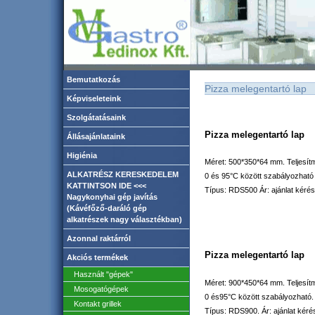
Bemutatkozás
Pizza melegentartó lap
Képviseleteink
Szolgátatásaink
Pizza m
elegentartó lap
Állásajánlataink
Higiénia
Méret: 500*350*64 mm. Teljesí
ALKATRÉSZ KERESKEDELEM
0 és 95°C között szabályozható 
KATTINTSON IDE <<<
Típus: RDS500 Ár: ajánlat kérés
Nagykonyhai gép javítás
(Kávéfőző-daráló gép
alkatrészek nagy választékban)
Azonnal raktárról
Pizza m
elegentartó lap
Akciós termékek
Használt "gépek"
Méret: 900*450*64 mm. Teljesít
Mosogatógépek
0 és95°C között szabályozható
Kontakt grillek
Típus: RDS900. Ár: ajánlat kéré