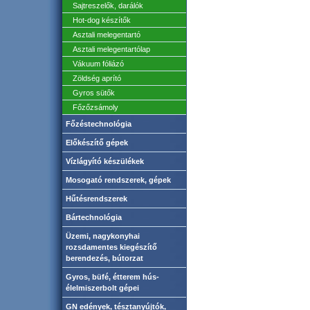
Sajtreszelők, darálók
Hot-dog készítők
Asztali melegentartó
Asztali melegentartólap
Vákuum fóliázó
Zöldség aprító
Gyros sütők
Főzőzsámoly
Főzéstechnológia
Előkészítő gépek
Vízlágyító készülékek
Mosogató rendszerek, gépek
Hűtésrendszerek
Bártechnológia
Üzemi, nagykonyhai
rozsdamentes kiegészítő
berendezés, bútorzat
Gyros, büfé, étterem hús-
élelmiszerbolt gépei
GN edények, tésztanyújtók,