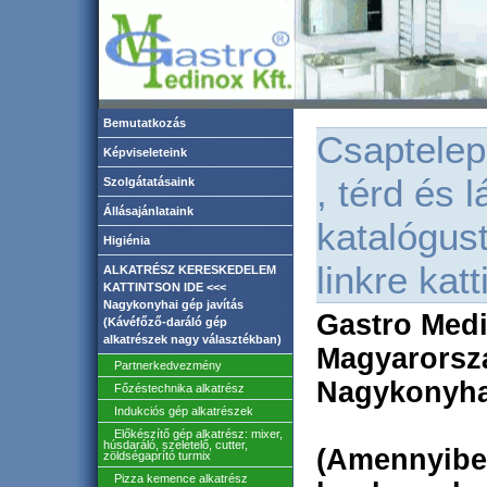
Bemutatkozás
Csaptelep
Képviseleteink
, térd és 
Szolgátatásaink
Állásajánlataink
katalógus
Higiénia
linkre katt
ALKATRÉSZ KERESKEDELEM
KATTINTSON IDE <<<
Nagykonyhai gép javítás
Gastro Medi
(Kávéfőző-daráló gép
alkatrészek nagy választékban)
Magyarorsz
Partnerkedvezmény
Nagykonyhai
Főzéstechnika alkatrész
Indukciós gép alkatrészek
Előkészítő gép alkatrész: mixer,
húsdaráló, szeletelő, cutter,
(Amennyibe
zöldségaprító turmix
Pizza kemence alkatrész