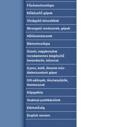
Főzéstechnológia
Előkészítő gépek
Vízlágyító készülékek
Mosogató rendszerek, gépek
Hűtésrendszerek
Bártechnológia
Üzemi, nagykonyhai
rozsdamentes kiegészítő
berendezés, bútorzat
Gyros, büfé, étterem hús-
élelmiszerbolt gépei
GN edények, tésztanyújtók,
thermoszok
Képgaléria
Szakmai publikációink
Elérhetőség
English version