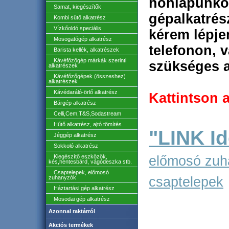
honlapunkon
Samat, kiegészítők
gépalkatrés
Kombi sütő alkatrész
Vízkőoldó speciális
kérem lépje
Mosogatógép alkatrész
telefonon, 
Barista kellék, alkatrészek
Kávéfőzőgép márkák szerinti
szükséges a
alkatrészek
Kávéfőzőgépek (összeshez)
alkatrészek
Kávédaráló-örlő alkatrész
Kattintson a
Bárgép alkatrész
Celli,Cem,T&S,Sodastream
Hűtő alkatrész, ajtó tömítés
"LINK Id
Jéggép alkatrész
Sokkoló alkatrész
Kiegészítő eszközök,
előmosó zuha
kés,hentesbárd, vágódeszka stb.
Csaptelepek, előmosó
zuhanyzók
csaptelepek
Háztartási gép alkatrész
Mosodai gép alkatrész
Azonnal raktárról
Akciós termékek